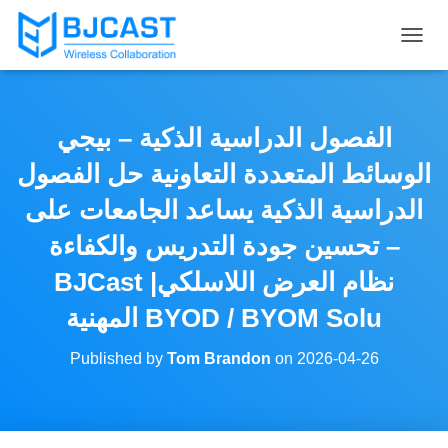
T
O
G
G
L
الفصول الدراسية الذكية – بيجي
E
N
الوسائط المتعددة التعاونية حل الفصول
A
V
الدراسية الذكية يساعد الجامعات على
I
تحسين جودة التدريس والكفاءة –
G
A
BJCast نظام العرض اللاسلكي|
T
I
المهنية BYOD / BYOM Solu
O
N
Published by
Tom Brandon
on
2026-04-26