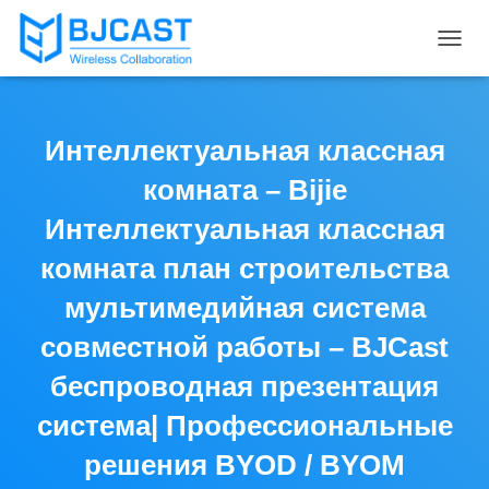
T
O
G
G
L
Интеллектуальная классная
E
N
комната – Bijie
A
V
Интеллектуальная классная
I
комната план строительства
G
A
мультимедийная система
T
I
совместной работы – BJCast
O
N
беспроводная презентация
система| Профессиональные
решения BYOD / BYOM