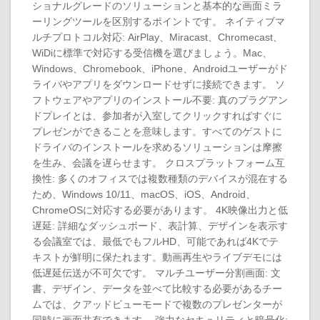
ショナルグレードのソリューションと基本的な画面ミラ
ーリングツールを区別するポイントです。 ネイティブマ
ルチプロトコル対応: AirPlay、Miracast、Chromecast、
WiDiに標準で対応する受信機を選びましょう。Mac、
Windows、Chromebook、iPhone、Androidユーザーがド
ライバやアプリをダウンロードせずに接続できます。 ソ
フトウェアやアプリのインストール不要: 真のプラグアン
ドプレイとは、参加者が入室してクリックすればすぐに
プレゼンができることを意味します。すべてのゲストに
ドライバのインストールを求めるソリューションは摩擦
を生み、会議を遅らせます。 クロスプラットフォーム互
換性: 多くのオフィスでは複数種類のデバイスが混在する
ため、Windows 10/11、macOS、iOS、Android、
ChromeOSに対応する必要があります。 4K映像出力と低
遅延: 詳細なダッシュボード、表計算、デザインを表示す
る会議室では、最低でもフルHD、可能であれば4Kでテ
キストが鮮明に保たれます。動画再生やライブデモには
低遅延伝送が不可欠です。 マルチユーザー分割画面: 文
書、デザイン、データを並べて比較する必要があるチー
ムでは、クアッドビューモードで複数のプレゼンターが