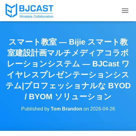
T
O
G
G
L
スマート教室 — Bijie スマート教
E
N
室建設計画マルチメディアコラボ
A
V
レーションシステム — BJCast ワ
I
イヤレスプレゼンテーションシス
G
A
テム|プロフェッショナルな BYOD
T
I
/ BYOM ソリューション
O
N
Published by
Tom Brandon
on
2026-04-26