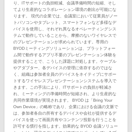
り、ITサポートの負担軽減、会議準備時間の短縮、そし
てより生産的なコラボレーション環境の創出が可能にな
ります。 現代の企業では、会議室において従業員がノー
トパソコンやタブレット、スマートフォンなど多様なデ
バイスを使用し、それぞれ異なるオペレーティングシス
テムで動作していることから、摩擦のないワイヤレスで
のプレゼンテーションが求められています。専用の
BYODミーティングソリューションは、プラットフォー
ム間で動作するアプリ不要のプレゼンテーション体験を
提供することで、こうした課題に対処します。ケーブル
やアダプター、各デバイスの管理に依存するのではな
く、組織は参加者全員のデバイスをネイティブにサポー
トするワイヤレスプレゼンテーションシステムを導入で
きます。この手法により、ITサポートの負担が軽減さ
れ、ミーティングの準備時間が短縮され、より生産的な
共同作業環境が実現されます。 BYOD は「Bring Your
Own Device」の略称であり、企業における会議の文脈で
は、参加者各自の所有するデバイスや会社が提供するデ
バイスを使って画面共有やコンテンツ投影を行うことを
許可する慣行を指します。効果的な BYOD 会議ソリュー