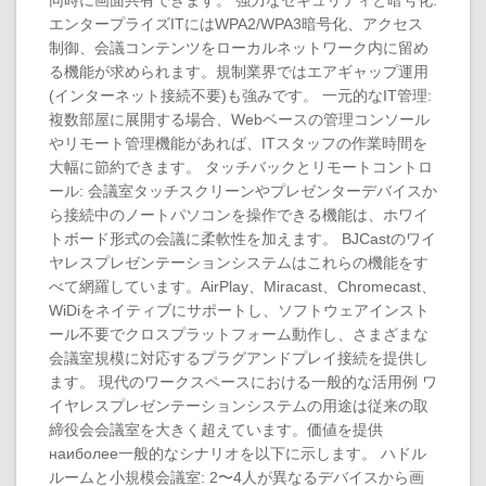
同時に画面共有できます。 強力なセキュリティと暗号化:
エンタープライズITにはWPA2/WPA3暗号化、アクセス
制御、会議コンテンツをローカルネットワーク内に留め
る機能が求められます。規制業界ではエアギャップ運用
(インターネット接続不要)も強みです。 一元的なIT管理:
複数部屋に展開する場合、Webベースの管理コンソール
やリモート管理機能があれば、ITスタッフの作業時間を
大幅に節約できます。 タッチバックとリモートコントロ
ール: 会議室タッチスクリーンやプレゼンターデバイスか
ら接続中のノートパソコンを操作できる機能は、ホワイ
トボード形式の会議に柔軟性を加えます。 BJCastのワイ
ヤレスプレゼンテーションシステムはこれらの機能をす
べて網羅しています。AirPlay、Miracast、Chromecast、
WiDiをネイティブにサポートし、ソフトウェアインスト
ール不要でクロスプラットフォーム動作し、さまざまな
会議室規模に対応するプラグアンドプレイ接続を提供し
ます。 現代のワークスペースにおける一般的な活用例 ワ
イヤレスプレゼンテーションシステムの用途は従来の取
締役会会議室を大きく超えています。価値を提供
наиболее一般的なシナリオを以下に示します。 ハドル
ルームと小規模会議室: 2〜4人が異なるデバイスから画