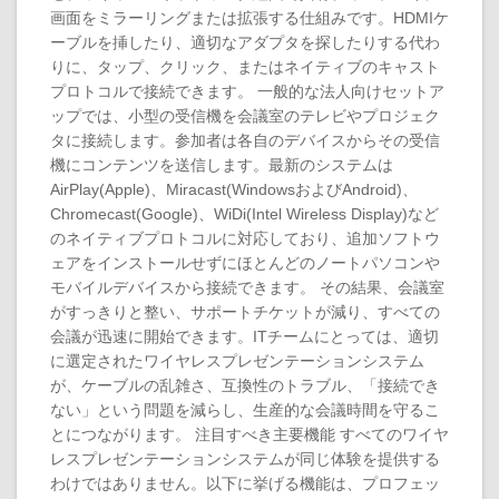
画面をミラーリングまたは拡張する仕組みです。HDMIケ
ーブルを挿したり、適切なアダプタを探したりする代わ
りに、タップ、クリック、またはネイティブのキャスト
プロトコルで接続できます。 一般的な法人向けセットア
ップでは、小型の受信機を会議室のテレビやプロジェク
タに接続します。参加者は各自のデバイスからその受信
機にコンテンツを送信します。最新のシステムは
AirPlay(Apple)、Miracast(WindowsおよびAndroid)、
Chromecast(Google)、WiDi(Intel Wireless Display)など
のネイティブプロトコルに対応しており、追加ソフトウ
ェアをインストールせずにほとんどのノートパソコンや
モバイルデバイスから接続できます。 その結果、会議室
がすっきりと整い、サポートチケットが減り、すべての
会議が迅速に開始できます。ITチームにとっては、適切
に選定されたワイヤレスプレゼンテーションシステム
が、ケーブルの乱雑さ、互換性のトラブル、「接続でき
ない」という問題を減らし、生産的な会議時間を守るこ
とにつながります。 注目すべき主要機能 すべてのワイヤ
レスプレゼンテーションシステムが同じ体験を提供する
わけではありません。以下に挙げる機能は、プロフェッ