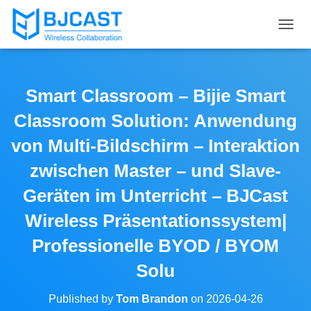
T
O
G
G
L
Smart Classroom – Bijie Smart
E
N
Classroom Solution: Anwendung
A
V
von Multi-Bildschirm – Interaktion
I
zwischen Master – und Slave-
G
A
Geräten im Unterricht – BJCast
T
I
Wireless Präsentationssystem|
O
N
Professionelle BYOD / BYOM
Solu
Published by
Tom Brandon
on
2026-04-26