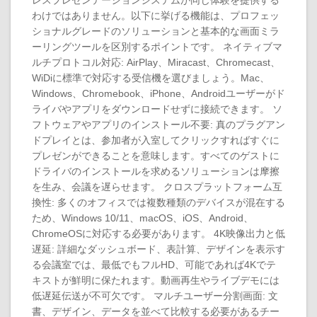
レスプレゼンテーションシステムが同じ体験を提供する
わけではありません。以下に挙げる機能は、プロフェッ
ショナルグレードのソリューションと基本的な画面ミラ
ーリングツールを区別するポイントです。 ネイティブマ
ルチプロトコル対応: AirPlay、Miracast、Chromecast、
WiDiに標準で対応する受信機を選びましょう。Mac、
Windows、Chromebook、iPhone、Androidユーザーがド
ライバやアプリをダウンロードせずに接続できます。 ソ
フトウェアやアプリのインストール不要: 真のプラグアン
ドプレイとは、参加者が入室してクリックすればすぐに
プレゼンができることを意味します。すべてのゲストに
ドライバのインストールを求めるソリューションは摩擦
を生み、会議を遅らせます。 クロスプラットフォーム互
換性: 多くのオフィスでは複数種類のデバイスが混在する
ため、Windows 10/11、macOS、iOS、Android、
ChromeOSに対応する必要があります。 4K映像出力と低
遅延: 詳細なダッシュボード、表計算、デザインを表示す
る会議室では、最低でもフルHD、可能であれば4Kでテ
キストが鮮明に保たれます。動画再生やライブデモには
低遅延伝送が不可欠です。 マルチユーザー分割画面: 文
書、デザイン、データを並べて比較する必要があるチー