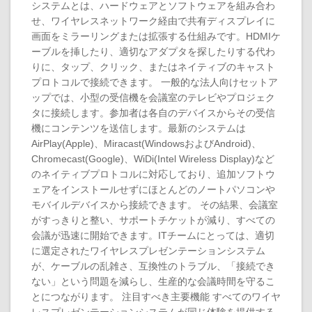
システムとは、ハードウェアとソフトウェアを組み合わ
せ、ワイヤレスネットワーク経由で共有ディスプレイに
画面をミラーリングまたは拡張する仕組みです。HDMIケ
ーブルを挿したり、適切なアダプタを探したりする代わ
りに、タップ、クリック、またはネイティブのキャスト
プロトコルで接続できます。 一般的な法人向けセットア
ップでは、小型の受信機を会議室のテレビやプロジェク
タに接続します。参加者は各自のデバイスからその受信
機にコンテンツを送信します。最新のシステムは
AirPlay(Apple)、Miracast(WindowsおよびAndroid)、
Chromecast(Google)、WiDi(Intel Wireless Display)など
のネイティブプロトコルに対応しており、追加ソフトウ
ェアをインストールせずにほとんどのノートパソコンや
モバイルデバイスから接続できます。 その結果、会議室
がすっきりと整い、サポートチケットが減り、すべての
会議が迅速に開始できます。ITチームにとっては、適切
に選定されたワイヤレスプレゼンテーションシステム
が、ケーブルの乱雑さ、互換性のトラブル、「接続でき
ない」という問題を減らし、生産的な会議時間を守るこ
とにつながります。 注目すべき主要機能 すべてのワイヤ