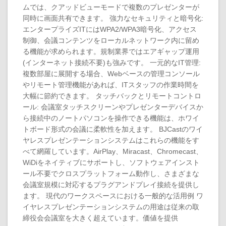
ムでは、クアッドビューモードで複数のプレゼンターが
同時に画面共有できます。 強力なセキュリティと暗号化:
エンタープライズITにはWPA2/WPA3暗号化、アクセス
制御、会議コンテンツをローカルネットワーク内に留め
る機能が求められます。規制業界ではエアギャップ運用
(インターネット接続不要)も強みです。 一元的なIT管理:
複数部屋に展開する場合、Webベースの管理コンソール
やリモート管理機能があれば、ITスタッフの作業時間を
大幅に節約できます。 タッチバックとリモートコントロ
ール: 会議室タッチスクリーンやプレゼンターデバイスか
ら接続中のノートパソコンを操作できる機能は、ホワイ
トボード形式の会議に柔軟性を加えます。 BJCastのワイ
ヤレスプレゼンテーションシステムはこれらの機能をす
べて網羅しています。AirPlay、Miracast、Chromecast、
WiDiをネイティブにサポートし、ソフトウェアインスト
ール不要でクロスプラットフォーム動作し、さまざまな
会議室規模に対応するプラグアンドプレイ接続を提供し
ます。 現代のワークスペースにおける一般的な活用例 ワ
イヤレスプレゼンテーションシステムの用途は従来の取
締役会会議室を大きく超えています。価値を提供