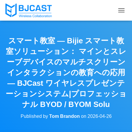
T
O
G
G
L
スマート教室 — Bijie スマート教
E
N
室ソリューション： マインとスレ
A
V
ーブデバイスのマルチスクリーン
I
インタラクションの教育への応用
G
A
— BJCast ワイヤレスプレゼンテ
T
I
ーションシステム|プロフェッショ
O
N
ナル BYOD / BYOM Solu
Published by
Tom Brandon
on
2026-04-26