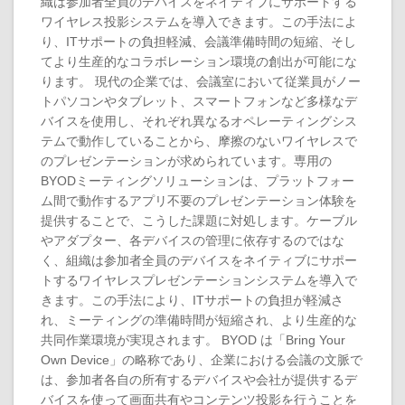
織は参加者全員のデバイスをネイティブにサポートする
ワイヤレス投影システムを導入できます。この手法によ
り、ITサポートの負担軽減、会議準備時間の短縮、そし
てより生産的なコラボレーション環境の創出が可能にな
ります。 現代の企業では、会議室において従業員がノー
トパソコンやタブレット、スマートフォンなど多様なデ
バイスを使用し、それぞれ異なるオペレーティングシス
テムで動作していることから、摩擦のないワイヤレスで
のプレゼンテーションが求められています。専用の
BYODミーティングソリューションは、プラットフォー
ム間で動作するアプリ不要のプレゼンテーション体験を
提供することで、こうした課題に対処します。ケーブル
やアダプター、各デバイスの管理に依存するのではな
く、組織は参加者全員のデバイスをネイティブにサポー
トするワイヤレスプレゼンテーションシステムを導入で
きます。この手法により、ITサポートの負担が軽減さ
れ、ミーティングの準備時間が短縮され、より生産的な
共同作業環境が実現されます。 BYOD は「Bring Your
Own Device」の略称であり、企業における会議の文脈で
は、参加者各自の所有するデバイスや会社が提供するデ
バイスを使って画面共有やコンテンツ投影を行うことを