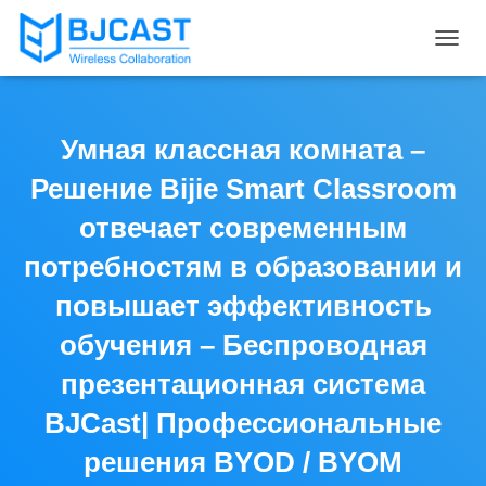
T
O
G
G
L
Умная классная комната –
E
N
Решение Bijie Smart Classroom
A
V
отвечает современным
I
потребностям в образовании и
G
A
повышает эффективность
T
I
обучения – Беспроводная
O
N
презентационная система
BJCast| Профессиональные
решения BYOD / BYOM