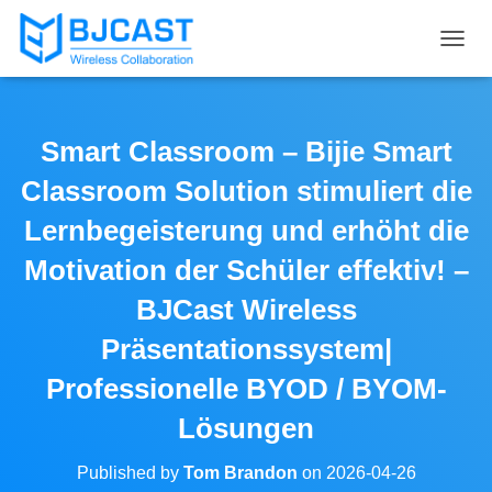
T
O
G
G
L
Smart Classroom – Bijie Smart
E
N
Classroom Solution stimuliert die
A
V
Lernbegeisterung und erhöht die
I
Motivation der Schüler effektiv! –
G
A
BJCast Wireless
T
I
Präsentationssystem|
O
N
Professionelle BYOD / BYOM-
Lösungen
Published by
Tom Brandon
on
2026-04-26