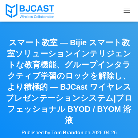
T
O
G
G
L
スマート教室 — Bijie スマート教
E
N
室ソリューションインテリジェン
A
V
トな教育機能、グループインタラ
I
クティブ学習のロックを解除し、
G
A
より積極的 — BJCast ワイヤレス
T
I
プレゼンテーションシステム|プロ
O
N
フェッショナル BYOD / BYOM 溶
液
Published by
Tom Brandon
on
2026-04-26