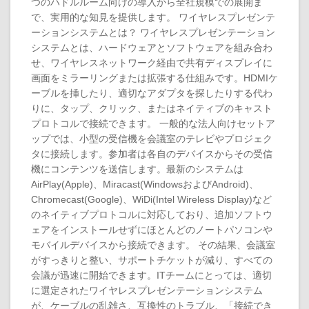
つのハドルルーム向けの導入から全社規模での展開ま
で、実用的な知見を提供します。 ワイヤレスプレゼンテ
ーションシステムとは？ ワイヤレスプレゼンテーション
システムとは、ハードウェアとソフトウェアを組み合わ
せ、ワイヤレスネットワーク経由で共有ディスプレイに
画面をミラーリングまたは拡張する仕組みです。HDMIケ
ーブルを挿したり、適切なアダプタを探したりする代わ
りに、タップ、クリック、またはネイティブのキャスト
プロトコルで接続できます。 一般的な法人向けセットア
ップでは、小型の受信機を会議室のテレビやプロジェク
タに接続します。参加者は各自のデバイスからその受信
機にコンテンツを送信します。最新のシステムは
AirPlay(Apple)、Miracast(WindowsおよびAndroid)、
Chromecast(Google)、WiDi(Intel Wireless Display)など
のネイティブプロトコルに対応しており、追加ソフトウ
ェアをインストールせずにほとんどのノートパソコンや
モバイルデバイスから接続できます。 その結果、会議室
がすっきりと整い、サポートチケットが減り、すべての
会議が迅速に開始できます。ITチームにとっては、適切
に選定されたワイヤレスプレゼンテーションシステム
が、ケーブルの乱雑さ、互換性のトラブル、「接続でき