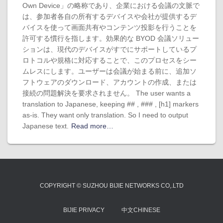
Own Device」の略称であり、企業における会議の文脈で
は、参加者各自の所有するデバイスや会社が提供するデ
バイスを使って画面共有やコンテンツ投影を行うことを
許可する慣行を指します。効果的な BYOD 会議ソリュー
ションは、現代のデバイスがすでにサポートしているプ
ロトコルや規格に対応することで、このプロセスをシー
ムレスにします。ユーザーは会議が始まる前に、追加ソ
フトウェアのダウンロード、アカウントの作成、または
接続の問題解決を要求されません。 The user wants a
translation to Japanese, keeping ## , ### , [h1] markers
as-is. They want only translation. So I need to output
Japanese text.
Read more…
COPYRIGHT © SUZHOU BIJIE NETWORKS CO,.LTD
BIJIE PRIVACY
中文CHINESE