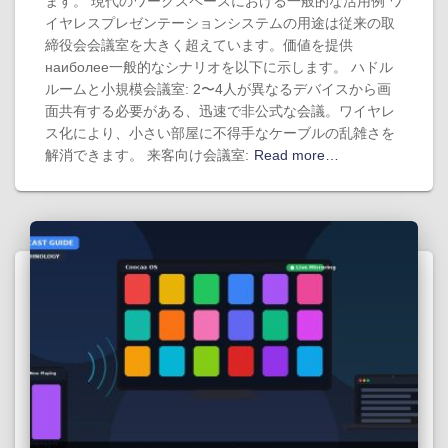
ます。 現代のワークスペースにおける一般的な活用例 ワ
イヤレスプレゼンテーションシステムの用途は従来の取
締役会会議室を大きく超えています。価値を提供
наиболее一般的なシナリオを以下に示します。 ハドル
ルームと小規模会議室: 2〜4人が異なるデバイスから画
面共有する必要がある、迅速で非公式な会議。ワイヤレ
ス化により、小さい部屋に不得手なケーブルの乱雑さを
解消できます。 来客向け会議室:
Read more…