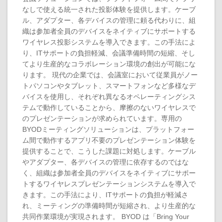
なしで使える統一された投影体験を提供します。ケーブ
ル、アダプター、各デバイスの管理に頼る代わりに、組
織は参加者全員のデバイスをネイティブにサポートする
ワイヤレス投影システムを導入できます。この手法によ
り、ITサポートの負担軽減、会議準備時間の短縮、そし
てより生産的なコラボレーション環境の創出が可能にな
ります。 現代の企業では、会議室において従業員がノー
トパソコンやタブレット、スマートフォンなど多様なデ
バイスを使用し、それぞれ異なるオペレーティングシス
テムで動作していることから、摩擦のないワイヤレスで
のプレゼンテーションが求められています。専用の
BYODミーティングソリューションは、プラットフォー
ム間で動作するアプリ不要のプレゼンテーション体験を
提供することで、こうした課題に対処します。ケーブル
やアダプター、各デバイスの管理に依存するのではな
く、組織は参加者全員のデバイスをネイティブにサポー
トするワイヤレスプレゼンテーションシステムを導入で
きます。この手法により、ITサポートの負担が軽減さ
れ、ミーティングの準備時間が短縮され、より生産的な
共同作業環境が実現されます。 BYOD は「Bring Your