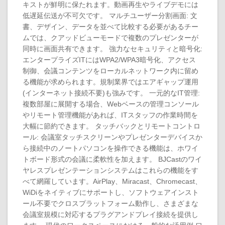
キストが鮮明に保たれます。動画再生やライブデモには
低遅延伝送が不可欠です。 マルチユーザー分割画面: 文
書、デザイン、データを並べて比較する必要があるチー
ムでは、クアッドビューモードで複数のプレゼンターが
同時に画面共有できます。 強力なセキュリティと暗号化:
エンタープライズITにはWPA2/WPA3暗号化、アクセス
制御、会議コンテンツをローカルネットワーク内に留め
る機能が求められます。規制業界ではエアギャップ運用
(インターネット接続不要)も強みです。 一元的なIT管理:
複数部屋に展開する場合、Webベースの管理コンソール
やリモート管理機能があれば、ITスタッフの作業時間を
大幅に節約できます。 タッチバックとリモートコントロ
ール: 会議室タッチスクリーンやプレゼンターデバイスか
ら接続中のノートパソコンを操作できる機能は、ホワイ
トボード形式の会議に柔軟性を加えます。 BJCastのワイ
ヤレスプレゼンテーションシステムはこれらの機能をす
べて網羅しています。AirPlay、Miracast、Chromecast、
WiDiをネイティブにサポートし、ソフトウェアインスト
ール不要でクロスプラットフォーム動作し、さまざまな
会議室規模に対応するプラグアンドプレイ接続を提供し