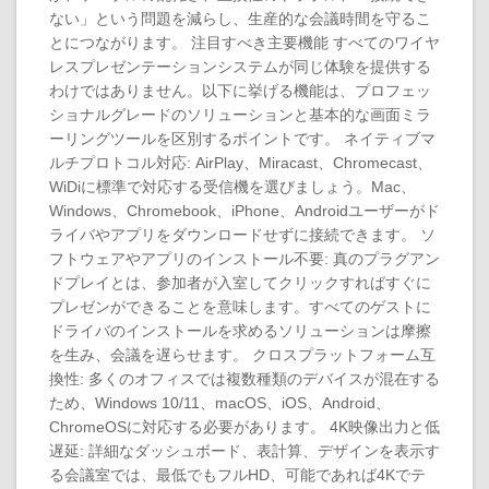
ない」という問題を減らし、生産的な会議時間を守るこ
とにつながります。 注目すべき主要機能 すべてのワイヤ
レスプレゼンテーションシステムが同じ体験を提供する
わけではありません。以下に挙げる機能は、プロフェッ
ショナルグレードのソリューションと基本的な画面ミラ
ーリングツールを区別するポイントです。 ネイティブマ
ルチプロトコル対応: AirPlay、Miracast、Chromecast、
WiDiに標準で対応する受信機を選びましょう。Mac、
Windows、Chromebook、iPhone、Androidユーザーがド
ライバやアプリをダウンロードせずに接続できます。 ソ
フトウェアやアプリのインストール不要: 真のプラグアン
ドプレイとは、参加者が入室してクリックすればすぐに
プレゼンができることを意味します。すべてのゲストに
ドライバのインストールを求めるソリューションは摩擦
を生み、会議を遅らせます。 クロスプラットフォーム互
換性: 多くのオフィスでは複数種類のデバイスが混在する
ため、Windows 10/11、macOS、iOS、Android、
ChromeOSに対応する必要があります。 4K映像出力と低
遅延: 詳細なダッシュボード、表計算、デザインを表示す
る会議室では、最低でもフルHD、可能であれば4Kでテ