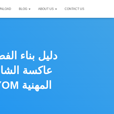
WNLOAD
BLOG
ABOUT US
CONTACT US
دليل بناء الف
عاكسة الشاش
اللاسلكي BJCast| حلول BYOD / BYOM المهنية