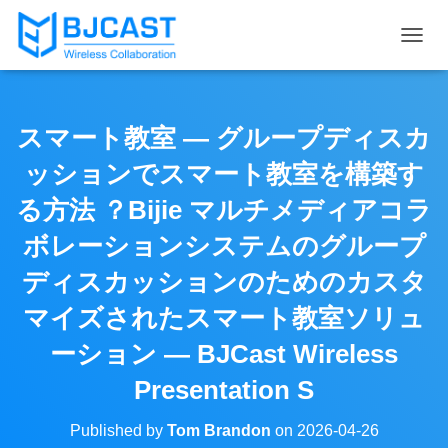
T
O
G
G
L
スマート教室 — グループディスカ
E
N
ッションでスマート教室を構築す
A
V
る方法 ？Bijie マルチメディアコラ
I
ボレーションシステムのグループ
G
A
ディスカッションのためのカスタ
T
I
マイズされたスマート教室ソリュ
O
N
ーション — BJCast Wireless
Presentation S
Published by
Tom Brandon
on
2026-04-26