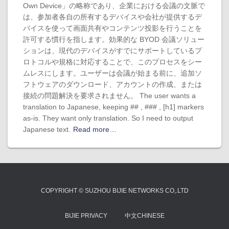
Own Device」の略称であり、企業における会議の文脈で
は、参加者各自の所有するデバイスや会社が提供するデ
バイスを使って画面共有やコンテンツ投影を行うことを
許可する慣行を指します。効果的な BYOD 会議ソリュー
ションは、現代のデバイスがすでにサポートしているプ
ロトコルや規格に対応することで、このプロセスをシー
ムレスにします。ユーザーは会議が始まる前に、追加ソ
フトウェアのダウンロード、アカウントの作成、または
接続の問題解決を要求されません。 The user wants a
translation to Japanese, keeping ## , ### , [h1] markers
as-is. They want only translation. So I need to output
Japanese text.
Read more…
COPYRIGHT © SUZHOU BIJIE NETWORKS CO,.LTD
BIJIE PRIVACY
中文CHINESE