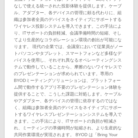
なしで使える統一された投影体験を提供します。ケーブ
ル、アダプター、各デバイスの管理に頼る代わりに、組
織は参加者全員のデバイスをネイティブにサポートする
ワイヤレス投影システムを導入できます。この手法によ
り、ITサポートの負担軽減、会議準備時間の短縮、そし
てより生産的なコラボレーション環境の創出が可能にな
ります。 現代の企業では、会議室において従業員がノー
トパソコンやタブレット、スマートフォンなど多様なデ
バイスを使用し、それぞれ異なるオペレーティングシス
テムで動作していることから、摩擦のないワイヤレスで
のプレゼンテーションが求められています。専用の
BYODミーティングソリューションは、プラットフォー
ム間で動作するアプリ不要のプレゼンテーション体験を
提供することで、こうした課題に対処します。ケーブル
やアダプター、各デバイスの管理に依存するのではな
く、組織は参加者全員のデバイスをネイティブにサポー
トするワイヤレスプレゼンテーションシステムを導入で
きます。この手法により、ITサポートの負担が軽減さ
れ、ミーティングの準備時間が短縮され、より生産的な
共同作業環境が実現されます。 BYOD は「Bring Your