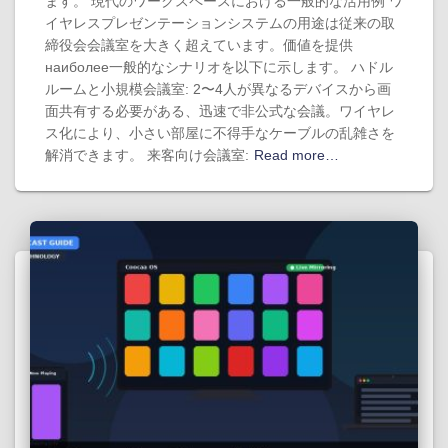
ます。 現代のワークスペースにおける一般的な活用例 ワ
イヤレスプレゼンテーションシステムの用途は従来の取
締役会会議室を大きく超えています。価値を提供
наиболее一般的なシナリオを以下に示します。 ハドル
ルームと小規模会議室: 2〜4人が異なるデバイスから画
面共有する必要がある、迅速で非公式な会議。ワイヤレ
ス化により、小さい部屋に不得手なケーブルの乱雑さを
解消できます。 来客向け会議室:
Read more…