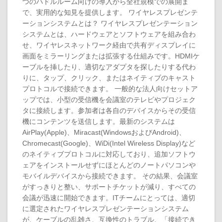
つのハドルルーム向けの導入から全社規模での展開ま
で、実用的な知見を提供します。 ワイヤレスプレゼンテ
ーションシステムとは？ ワイヤレスプレゼンテーション
システムとは、ハードウェアとソフトウェアを組み合わ
せ、ワイヤレスネットワーク経由で共有ディスプレイに
画面をミラーリングまたは拡張する仕組みです。HDMIケ
ーブルを挿したり、適切なアダプタを探したりする代わ
りに、タップ、クリック、またはネイティブのキャスト
プロトコルで接続できます。 一般的な法人向けセットア
ップでは、小型の受信機を会議室のテレビやプロジェク
タに接続します。参加者は各自のデバイスからその受信
機にコンテンツを送信します。最新のシステムは
AirPlay(Apple)、Miracast(WindowsおよびAndroid)、
Chromecast(Google)、WiDi(Intel Wireless Display)など
のネイティブプロトコルに対応しており、追加ソフトウ
ェアをインストールせずにほとんどのノートパソコンや
モバイルデバイスから接続できます。 その結果、会議室
がすっきりと整い、サポートチケットが減り、すべての
会議が迅速に開始できます。ITチームにとっては、適切
に選定されたワイヤレスプレゼンテーションシステム
が、ケーブルの乱雑さ、互換性のトラブル、「接続でき