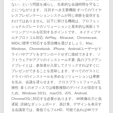
ない」という問題を減らし、生産的な会議時間を守るこ
とにつながります。 注目すべき主要機能 すべてのワイヤ
レスプレゼンテーションシステムが同じ体験を提供する
わけではありません。以下に挙げる機能は、プロフェッ
ショナルグレードのソリューションと基本的な画面ミラ
ーリングツールを区別するポイントです。 ネイティブマ
ルチプロトコル対応: AirPlay、Miracast、Chromecast、
WiDiに標準で対応する受信機を選びましょう。Mac、
Windows、Chromebook、iPhone、Androidユーザーがド
ライバやアプリをダウンロードせずに接続できます。 ソ
フトウェアやアプリのインストール不要: 真のプラグアン
ドプレイとは、参加者が入室してクリックすればすぐに
プレゼンができることを意味します。すべてのゲストに
ドライバのインストールを求めるソリューションは摩擦
を生み、会議を遅らせます。 クロスプラットフォーム互
換性: 多くのオフィスでは複数種類のデバイスが混在する
ため、Windows 10/11、macOS、iOS、Android、
ChromeOSに対応する必要があります。 4K映像出力と低
遅延: 詳細なダッシュボード、表計算、デザインを表示す
る会議室では、最低でもフルHD、可能であれば4Kでテ