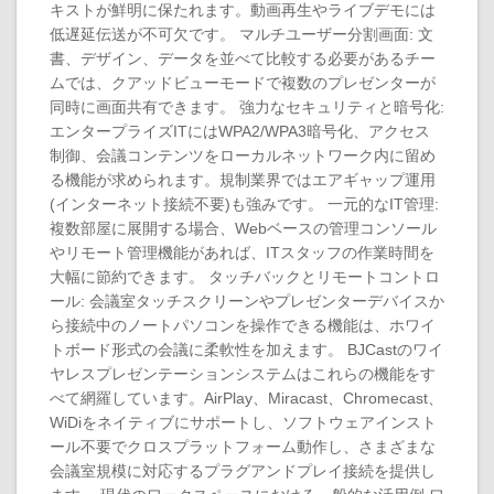
キストが鮮明に保たれます。動画再生やライブデモには
低遅延伝送が不可欠です。 マルチユーザー分割画面: 文
書、デザイン、データを並べて比較する必要があるチー
ムでは、クアッドビューモードで複数のプレゼンターが
同時に画面共有できます。 強力なセキュリティと暗号化:
エンタープライズITにはWPA2/WPA3暗号化、アクセス
制御、会議コンテンツをローカルネットワーク内に留め
る機能が求められます。規制業界ではエアギャップ運用
(インターネット接続不要)も強みです。 一元的なIT管理:
複数部屋に展開する場合、Webベースの管理コンソール
やリモート管理機能があれば、ITスタッフの作業時間を
大幅に節約できます。 タッチバックとリモートコントロ
ール: 会議室タッチスクリーンやプレゼンターデバイスか
ら接続中のノートパソコンを操作できる機能は、ホワイ
トボード形式の会議に柔軟性を加えます。 BJCastのワイ
ヤレスプレゼンテーションシステムはこれらの機能をす
べて網羅しています。AirPlay、Miracast、Chromecast、
WiDiをネイティブにサポートし、ソフトウェアインスト
ール不要でクロスプラットフォーム動作し、さまざまな
会議室規模に対応するプラグアンドプレイ接続を提供し