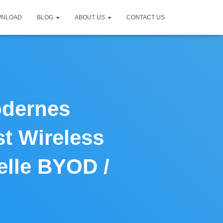
WNLOAD
BLOG
ABOUT US
CONTACT US
odernes
st Wireless
elle BYOD /