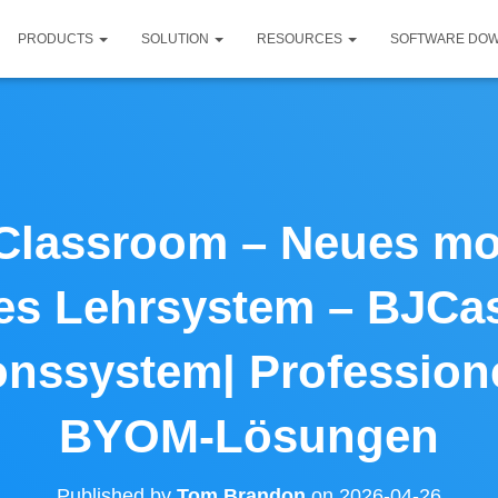
PRODUCTS
SOLUTION
RESOURCES
SOFTWARE DO
Classroom – Neues m
tes Lehrsystem – BJCa
onssystem| Profession
BYOM-Lösungen
Published by
Tom Brandon
on
2026-04-26