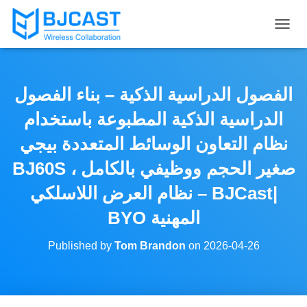
T
O
G
G
L
الفصول الدراسية الذكية – بناء الفصول
E
N
الدراسية الذكية المطبوعة باستخدام
A
V
نظام التعاون الوسائط المتعددة بيجي
I
BJ60S ، صغير الحجم ووظيفي بالكامل
G
A
– نظام العرض اللاسلكي BJCast|
T
I
BYO المهنية
O
N
Published by
Tom Brandon
on
2026-04-26