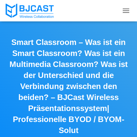
T
O
G
G
L
Smart Classroom – Was ist ein
E
N
Smart Classroom? Was ist ein
A
V
Multimedia Classroom? Was ist
I
der Unterschied und die
G
A
Verbindung zwischen den
T
I
beiden? – BJCast Wireless
O
N
Präsentationssystem|
Professionelle BYOD / BYOM-
Solut