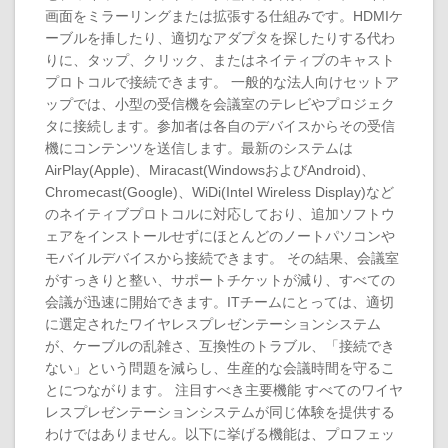
画面をミラーリングまたは拡張する仕組みです。HDMIケ
ーブルを挿したり、適切なアダプタを探したりする代わ
りに、タップ、クリック、またはネイティブのキャスト
プロトコルで接続できます。 一般的な法人向けセットア
ップでは、小型の受信機を会議室のテレビやプロジェク
タに接続します。参加者は各自のデバイスからその受信
機にコンテンツを送信します。最新のシステムは
AirPlay(Apple)、Miracast(WindowsおよびAndroid)、
Chromecast(Google)、WiDi(Intel Wireless Display)など
のネイティブプロトコルに対応しており、追加ソフトウ
ェアをインストールせずにほとんどのノートパソコンや
モバイルデバイスから接続できます。 その結果、会議室
がすっきりと整い、サポートチケットが減り、すべての
会議が迅速に開始できます。ITチームにとっては、適切
に選定されたワイヤレスプレゼンテーションシステム
が、ケーブルの乱雑さ、互換性のトラブル、「接続でき
ない」という問題を減らし、生産的な会議時間を守るこ
とにつながります。 注目すべき主要機能 すべてのワイヤ
レスプレゼンテーションシステムが同じ体験を提供する
わけではありません。以下に挙げる機能は、プロフェッ