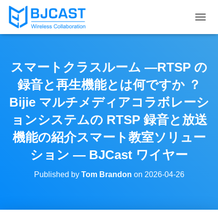
T
O
G
G
L
スマートクラスルーム —RTSP の
E
N
録音と再生機能とは何ですか ？
A
V
Bijie マルチメディアコラボレーシ
I
ョンシステムの RTSP 録音と放送
G
A
機能の紹介スマート教室ソリュー
T
I
ション — BJCast ワイヤー
O
N
Published by
Tom Brandon
on
2026-04-26