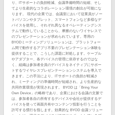
り、ITサポートの負担軽減、会議準備時間の短縮、そし
てより生産的なコラボレーション環境の創出が可能にな
ります。 現代の企業では、会議室において従業員がノー
トパソコンやタブレット、スマートフォンなど多様なデ
バイスを使用し、それぞれ異なるオペレーティングシス
テムで動作していることから、摩擦のないワイヤレスで
のプレゼンテーションが求められています。専用の
BYODミーティングソリューションは、プラットフォー
ム間で動作するアプリ不要のプレゼンテーション体験を
提供することで、こうした課題に対処します。ケーブル
やアダプター、各デバイスの管理に依存するのではな
く、組織は参加者全員のデバイスをネイティブにサポー
トするワイヤレスプレゼンテーションシステムを導入で
きます。この手法により、ITサポートの負担が軽減さ
れ、ミーティングの準備時間が短縮され、より生産的な
共同作業環境が実現されます。 BYOD は「Bring Your
Own Device」の略称であり、企業における会議の文脈で
は、参加者各自の所有するデバイスや会社が提供するデ
バイスを使って画面共有やコンテンツ投影を行うことを
許可する慣行を指します。効果的な BYOD 会議ソリュー