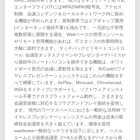
同時に画面共有できます。 強力なセキュリティと暗号化:
エンタープライズITにはWPA2/WPA3暗号化、アクセス
制御、会議コンテンツをローカルネットワーク内に留め
る機能が求められます。規制業界ではエアギャップ運用
(インターネット接続不要)も強みです。 一元的なIT管理:
複数部屋に展開する場合、Webベースの管理コンソール
やリモート管理機能があれば、ITスタッフの作業時間を
大幅に節約できます。 タッチバックとリモートコントロ
ール: 会議室タッチスクリーンやプレゼンターデバイスか
ら接続中のノートパソコンを操作できる機能は、ホワイ
トボード形式の会議に柔軟性を加えます。 BJCastのワイ
ヤレスプレゼンテーションシステムはこれらの機能をす
べて網羅しています。AirPlay、Miracast、Chromecast、
WiDiをネイティブにサポートし、ソフトウェアインスト
ール不要でクロスプラットフォーム動作し、さまざまな
会議室規模に対応するプラグアンドプレイ接続を提供し
ます。 現代のワークスペースにおける一般的な活用例 ワ
イヤレスプレゼンテーションシステムの用途は従来の取
締役会会議室を大きく超えています。価値を提供
наиболее一般的なシナリオを以下に示します。 ハドル
ルームと小規模会議室: 2〜4人が異なるデバイスから画