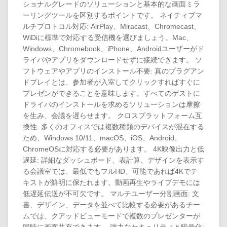
ショナルグレードのソリューションと基本的な画面ミラ
ーリングツールを区別するポイントです。 ネイティブマ
ルチプロトコル対応: AirPlay、Miracast、Chromecast、
WiDiに標準で対応する受信機を選びましょう。Mac、
Windows、Chromebook、iPhone、Androidユーザーがド
ライバやアプリをダウンロードせずに接続できます。 ソ
フトウェアやアプリのインストール不要: 真のプラグアン
ドプレイとは、参加者が入室してクリックすればすぐに
プレゼンができることを意味します。すべてのゲストに
ドライバのインストールを求めるソリューションは摩擦
を生み、会議を遅らせます。 クロスプラットフォーム互
換性: 多くのオフィスでは複数種類のデバイスが混在する
ため、Windows 10/11、macOS、iOS、Android、
ChromeOSに対応する必要があります。 4K映像出力と低
遅延: 詳細なダッシュボード、表計算、デザインを表示す
る会議室では、最低でもフルHD、可能であれば4Kでテ
キストが鮮明に保たれます。動画再生やライブデモには
低遅延伝送が不可欠です。 マルチユーザー分割画面: 文
書、デザイン、データを並べて比較する必要があるチー
ムでは、クアッドビューモードで複数のプレゼンターが