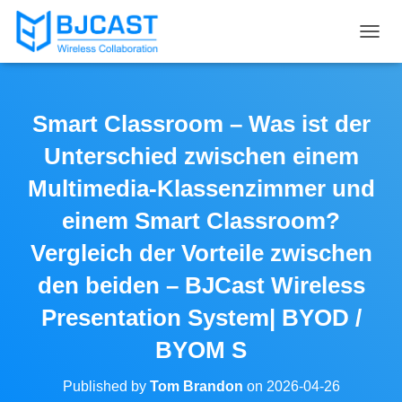
T
O
G
G
L
Smart Classroom – Was ist der
E
N
Unterschied zwischen einem
A
V
Multimedia-Klassenzimmer und
I
einem Smart Classroom?
G
A
Vergleich der Vorteile zwischen
T
I
den beiden – BJCast Wireless
O
N
Presentation System| BYOD /
BYOM S
Published by
Tom Brandon
on
2026-04-26