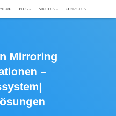
WNLOAD
BLOG
ABOUT US
CONTACT US
n Mirroring
ationen –
ssystem|
Lösungen