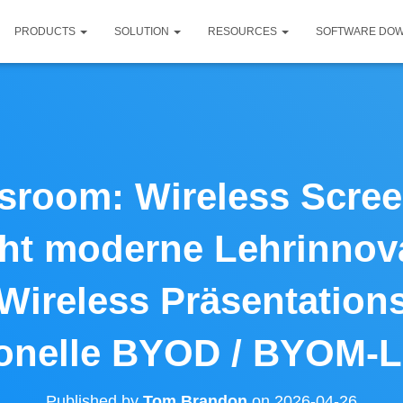
PRODUCTS
SOLUTION
RESOURCES
SOFTWARE DO
sroom: Wireless Scree
ht moderne Lehrinnov
Wireless Präsentation
ionelle BYOD / BYOM-
Published by
Tom Brandon
on
2026-04-26