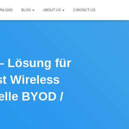
WNLOAD
BLOG
ABOUT US
CONTACT US
– Lösung für
t Wireless
elle BYOD /