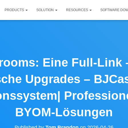
PRODUCTS
SOLUTION
RESOURCES
SOFTWARE DO
rooms: Eine Full-Link 
che Upgrades – BJCas
onssystem| Profession
BYOM-Lösungen
Published by
Tom Brandon
on
2026-04-26