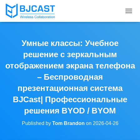
T
O
G
G
L
Умные классы: Учебное
E
N
решение с зеркальным
A
V
отображением экрана телефона
I
– Беспроводная
G
A
презентационная система
T
I
BJCast| Профессиональные
O
N
решения BYOD / BYOM
Published by
Tom Brandon
on
2026-04-26