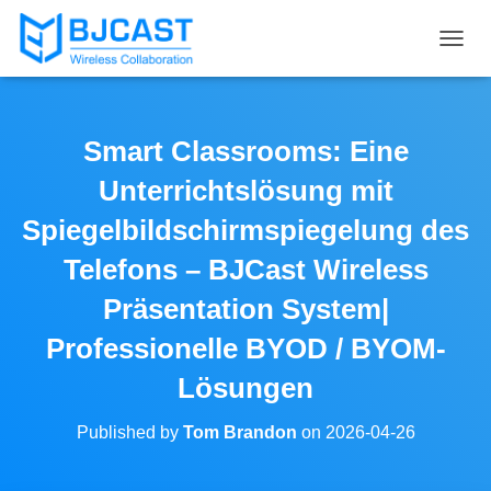
T
O
G
G
L
Smart Classrooms: Eine
E
N
Unterrichtslösung mit
A
V
Spiegelbildschirmspiegelung des
I
Telefons – BJCast Wireless
G
A
Präsentation System|
T
I
Professionelle BYOD / BYOM-
O
N
Lösungen
Published by
Tom Brandon
on
2026-04-26