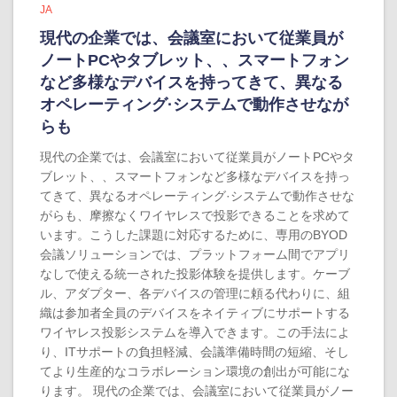
JA
現代の企業では、会議室において従業員が
ノートPCやタブレット、、スマートフォン
など多様なデバイスを持ってきて、異なる
オペレーティング·システムで動作させなが
らも
現代の企業では、会議室において従業員がノートPCやタ
ブレット、、スマートフォンなど多様なデバイスを持っ
てきて、異なるオペレーティング·システムで動作させな
がらも、摩擦なくワイヤレスで投影できることを求めて
います。こうした課題に対応するために、専用のBYOD
会議ソリューションでは、プラットフォーム間でアプリ
なしで使える統一された投影体験を提供します。ケーブ
ル、アダプター、各デバイスの管理に頼る代わりに、組
織は参加者全員のデバイスをネイティブにサポートする
ワイヤレス投影システムを導入できます。この手法によ
り、ITサポートの負担軽減、会議準備時間の短縮、そし
てより生産的なコラボレーション環境の創出が可能にな
ります。 現代の企業では、会議室において従業員がノー