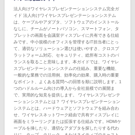
法人向けワイヤレスプレゼンテーションシステム完全ガ
イド 法人向けワイヤレスプレゼンテーションシステム
は、ケーブルやアダプタ、ソフトウェアのインストール
なしに、チームがノートパソコン、スマートフォン、タ
ブレットの画面を会議室ディスプレイに共有できる仕組
みです。中小規模のオフィスを管理するIT担当者にとっ
て、適切なソリューション選びは使いやすさ、クロスプ
ラットフォーム対応、セキュリティ、総所有コストのバ
ランスを取ること意味します。本ガイドでは、ワイヤレ
スプレゼンテーションシステムの仕組み、重要な機能、
一般的な業務での活用例、効率化の効果、購入時の重要
なポイント、よくある質問への回答を順に説明します。1
つのハドルルーム向けの導入から全社規模での展開ま
で、実用的な知見を提供します。 ワイヤレスプレゼンテ
ーションシステムとは？ ワイヤレスプレゼンテーション
システムとは、ハードウェアとソフトウェアを組み合わ
せ、ワイヤレスネットワーク経由で共有ディスプレイに
画面をミラーリングまたは拡張する仕組みです。HDMIケ
ーブルを挿したり、適切なアダプタを探したりする代わ
りに、タップ、クリック、またはネイティブのキャスト