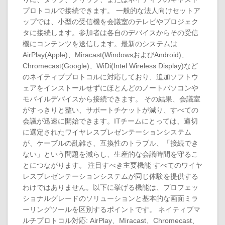
プロトコルで接続できます。 一般的な法人向けセットア
ップでは、小型の受信機を会議室のテレビやプロジェク
タに接続します。参加者は各自のデバイスからその受信
機にコンテンツを送信します。最新のシステムは
AirPlay(Apple)、Miracast(WindowsおよびAndroid)、
Chromecast(Google)、WiDi(Intel Wireless Display)など
のネイティブプロトコルに対応しており、追加ソフトウ
ェアをインストールせずにほとんどのノートパソコンや
モバイルデバイスから接続できます。 その結果、会議室
がすっきりと整い、サポートチケットが減り、すべての
会議が迅速に開始できます。ITチームにとっては、適切
に選定されたワイヤレスプレゼンテーションシステム
が、ケーブルの乱雑さ、互換性のトラブル、「接続でき
ない」という問題を減らし、生産的な会議時間を守るこ
とにつながります。 注目すべき主要機能 すべてのワイヤ
レスプレゼンテーションシステムが同じ体験を提供する
わけではありません。以下に挙げる機能は、プロフェッ
ショナルグレードのソリューションと基本的な画面ミラ
ーリングツールを区別するポイントです。 ネイティブマ
ルチプロトコル対応: AirPlay、Miracast、Chromecast、