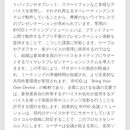
トパソコンやタブレット、スマートフォンなど多様なデ
バイスを使用し、それぞれ異なるオペレーティングシス
テムで動作していることから、摩擦のないワイヤレスで
のプレゼンテーションが求められています。専用の
BYODミーティングソリューションは、プラットフォー
ム間で動作するアプリ不要のプレゼンテーション体験を
提供することで、こうした課題に対処します。ケーブル
やアダプター、各デバイスの管理に依存するのではな
く、組織は参加者全員のデバイスをネイティブにサポー
トするワイヤレスプレゼンテーションシステムを導入で
きます。この手法により、ITサポートの負担が軽減さ
れ、ミーティングの準備時間が短縮され、より生産的な
共同作業環境が実現されます。 BYOD は「Bring Your
Own Device」の略称であり、企業における会議の文脈で
は、参加者各自の所有するデバイスや会社が提供するデ
バイスを使って画面共有やコンテンツ投影を行うことを
許可する慣行を指します。効果的な BYOD 会議ソリュー
ションは、現代のデバイスがすでにサポートしているプ
ロトコルや規格に対応することで、このプロセスをシー
ムレスにします。ユーザーは会議が始まる前に、追加ソ