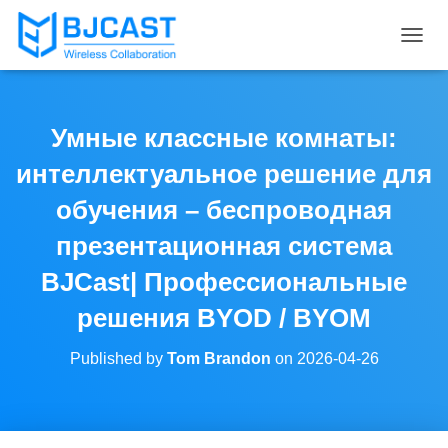
T
O
G
G
L
Умные классные комнаты:
E
N
интеллектуальное решение для
A
V
обучения – беспроводная
I
презентационная система
G
A
BJCast| Профессиональные
T
I
решения BYOD / BYOM
O
N
Published by
Tom Brandon
on
2026-04-26