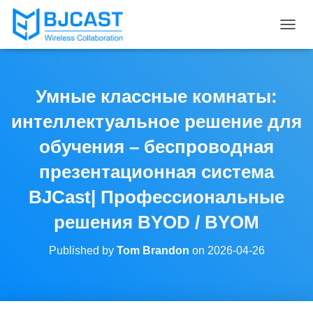
T
O
G
G
L
Умные классные комнаты:
E
N
интеллектуальное решение для
A
V
обучения – беспроводная
I
презентационная система
G
A
BJCast| Профессиональные
T
I
решения BYOD / BYOM
O
N
Published by
Tom Brandon
on
2026-04-26