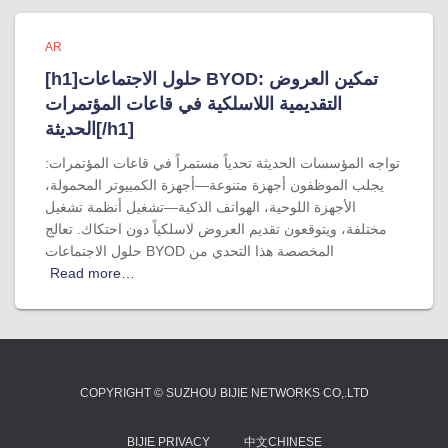
AR
[h1]حلول الاجتماعات BYOD: تمكين العروض
التقديمية اللاسلكية في قاعات المؤتمرات
الحديثة[/h1]
تواجه المؤسسات الحديثة تحدياً مستمراً في قاعات المؤتمرات:
يجلب الموظفون أجهزة متنوعة—أجهزة الكمبيوتر المحمولة،
الأجهزة اللوحية، الهواتف الذكية—تشغيل أنظمة تشغيل
مختلفة، ويتوقعون تقديم العروض لاسلكياً دون احتكاك. تعالج
حلول الاجتماعات BYOD المخصصة هذا التحدي من
Read more…
COPYRIGHT © SUZHOU BIJIE NETWORKS CO,.LTD
BIJIE PRIVACY
中文CHINESE