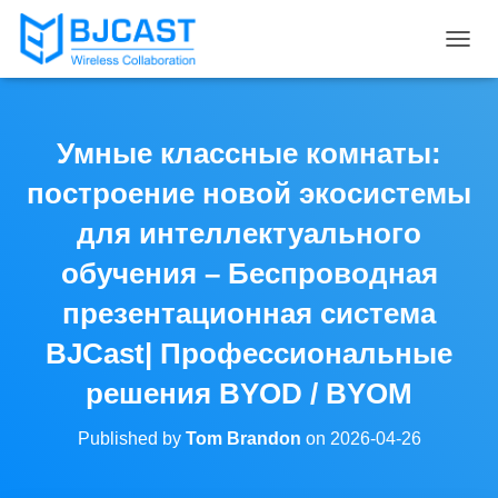
T
O
G
G
L
Умные классные комнаты:
E
N
построение новой экосистемы
A
V
для интеллектуального
I
обучения – Беспроводная
G
A
презентационная система
T
I
BJCast| Профессиональные
O
N
решения BYOD / BYOM
Published by
Tom Brandon
on
2026-04-26