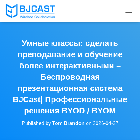
T
O
G
G
L
Умные классы: сделать
E
N
преподавание и обучение
A
V
более интерактивными –
I
Беспроводная
G
A
презентационная система
T
I
BJCast| Профессиональные
O
N
решения BYOD / BYOM
Published by
Tom Brandon
on
2026-04-27