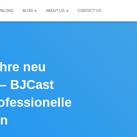
WNLOAD
BLOG
ABOUT US
CONTACT US
ehre neu
n – BJCast
ofessionelle
en