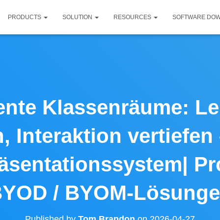
PRODUCTS
SOLUTION
RESOURCES
SOFTWARE DO
gente Klassenräume: L
, Interaktion vertiefe
äsentationssystem| Pr
YOD / BYOM-Lösung
Published by
Tom Brandon
on
2026-04-27