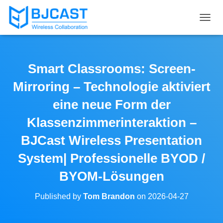
T
O
G
G
L
Smart Classrooms: Screen-
E
N
Mirroring – Technologie aktiviert
A
V
eine neue Form der
I
Klassenzimmerinteraktion –
G
A
BJCast Wireless Presentation
T
I
System| Professionelle BYOD /
O
N
BYOM-Lösungen
Published by
Tom Brandon
on
2026-04-27