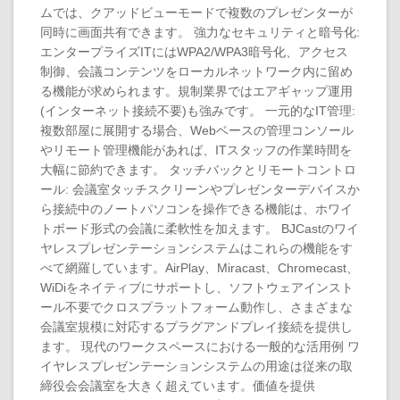
ムでは、クアッドビューモードで複数のプレゼンターが
同時に画面共有できます。 強力なセキュリティと暗号化:
エンタープライズITにはWPA2/WPA3暗号化、アクセス
制御、会議コンテンツをローカルネットワーク内に留め
る機能が求められます。規制業界ではエアギャップ運用
(インターネット接続不要)も強みです。 一元的なIT管理:
複数部屋に展開する場合、Webベースの管理コンソール
やリモート管理機能があれば、ITスタッフの作業時間を
大幅に節約できます。 タッチバックとリモートコントロ
ール: 会議室タッチスクリーンやプレゼンターデバイスか
ら接続中のノートパソコンを操作できる機能は、ホワイ
トボード形式の会議に柔軟性を加えます。 BJCastのワイ
ヤレスプレゼンテーションシステムはこれらの機能をす
べて網羅しています。AirPlay、Miracast、Chromecast、
WiDiをネイティブにサポートし、ソフトウェアインスト
ール不要でクロスプラットフォーム動作し、さまざまな
会議室規模に対応するプラグアンドプレイ接続を提供し
ます。 現代のワークスペースにおける一般的な活用例 ワ
イヤレスプレゼンテーションシステムの用途は従来の取
締役会会議室を大きく超えています。価値を提供