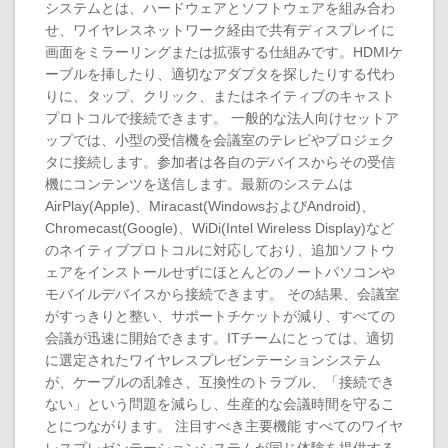
システムとは、ハードウェアとソフトウェアを組み合わ
せ、ワイヤレスネットワーク経由で共有ディスプレイに
画面をミラーリングまたは拡張する仕組みです。HDMIケ
ーブルを挿したり、適切なアダプタを探したりする代わ
りに、タップ、クリック、またはネイティブのキャスト
プロトコルで接続できます。 一般的な法人向けセットア
ップでは、小型の受信機を会議室のテレビやプロジェク
タに接続します。参加者は各自のデバイスからその受信
機にコンテンツを送信します。最新のシステムは
AirPlay(Apple)、Miracast(WindowsおよびAndroid)、
Chromecast(Google)、WiDi(Intel Wireless Display)など
のネイティブプロトコルに対応しており、追加ソフトウ
ェアをインストールせずにほとんどのノートパソコンや
モバイルデバイスから接続できます。 その結果、会議室
がすっきりと整い、サポートチケットが減り、すべての
会議が迅速に開始できます。ITチームにとっては、適切
に選定されたワイヤレスプレゼンテーションシステム
が、ケーブルの乱雑さ、互換性のトラブル、「接続でき
ない」という問題を減らし、生産的な会議時間を守るこ
とにつながります。 注目すべき主要機能 すべてのワイヤ