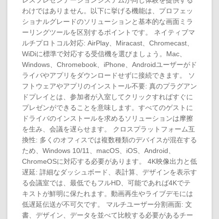
レスプレゼンテーションシステムが同じ体験を提供する
わけではありません。以下に挙げる機能は、プロフェッ
ショナルグレードのソリューションと基本的な画面ミラ
ーリングツールを区別するポイントです。 ネイティブマ
ルチプロトコル対応: AirPlay、Miracast、Chromecast、
WiDiに標準で対応する受信機を選びましょう。Mac、
Windows、Chromebook、iPhone、Androidユーザーがド
ライバやアプリをダウンロードせずに接続できます。 ソ
フトウェアやアプリのインストール不要: 真のプラグアン
ドプレイとは、参加者が入室してクリックすればすぐに
プレゼンができることを意味します。すべてのゲストに
ドライバのインストールを求めるソリューションは摩擦
を生み、会議を遅らせます。 クロスプラットフォーム互
換性: 多くのオフィスでは複数種類のデバイスが混在する
ため、Windows 10/11、macOS、iOS、Android、
ChromeOSに対応する必要があります。 4K映像出力と低
遅延: 詳細なダッシュボード、表計算、デザインを表示す
る会議室では、最低でもフルHD、可能であれば4Kでテ
キストが鮮明に保たれます。動画再生やライブデモには
低遅延伝送が不可欠です。 マルチユーザー分割画面: 文
書、デザイン、データを並べて比較する必要があるチー