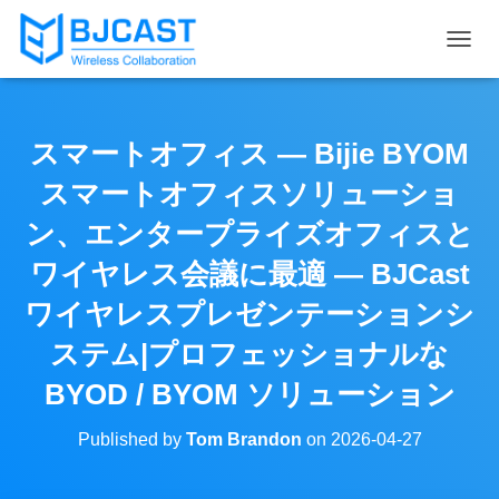
T
O
G
G
L
スマートオフィス — Bijie BYOM
E
N
スマートオフィスソリューショ
A
V
ン、エンタープライズオフィスと
I
ワイヤレス会議に最適 — BJCast
G
A
ワイヤレスプレゼンテーションシ
T
I
ステム|プロフェッショナルな
O
N
BYOD / BYOM ソリューション
Published by
Tom Brandon
on
2026-04-27