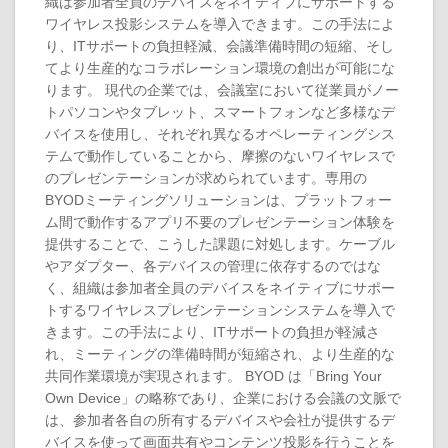
織は参加者全員のデバイスをネイティブにサポートする
ワイヤレス投影システムを導入できます。この手法によ
り、ITサポートの負担軽減、会議準備時間の短縮、そし
てより生産的なコラボレーション環境の創出が可能にな
ります。 現代の企業では、会議室において従業員がノー
トパソコンやタブレット、スマートフォンなど多様なデ
バイスを使用し、それぞれ異なるオペレーティングシス
テムで動作していることから、摩擦のないワイヤレスで
のプレゼンテーションが求められています。専用の
BYODミーティングソリューションは、プラットフォー
ム間で動作するアプリ不要のプレゼンテーション体験を
提供することで、こうした課題に対処します。ケーブル
やアダプター、各デバイスの管理に依存するのではな
く、組織は参加者全員のデバイスをネイティブにサポー
トするワイヤレスプレゼンテーションシステムを導入で
きます。この手法により、ITサポートの負担が軽減さ
れ、ミーティングの準備時間が短縮され、より生産的な
共同作業環境が実現されます。 BYOD は「Bring Your
Own Device」の略称であり、企業における会議の文脈で
は、参加者各自の所有するデバイスや会社が提供するデ
バイスを使って画面共有やコンテンツ投影を行うことを