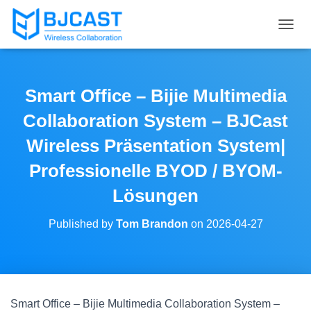
T
O
G
G
L
Smart Office – Bijie Multimedia
E
N
Collaboration System – BJCast
A
V
Wireless Präsentation System|
I
Professionelle BYOD / BYOM-
G
A
Lösungen
T
I
O
Published by
Tom Brandon
on
2026-04-27
N
Smart Office – Bijie Multimedia Collaboration System –