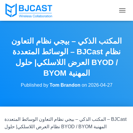
T
O
G
G
L
المكتب الذكي – بيجي نظام التعاون
E
N
الوسائط المتعددة – BJCast نظام
A
V
العرض اللاسلكي| حلول BYOD /
I
BYOM المهنية
G
A
T
Published by
Tom Brandon
on
2026-04-27
I
O
N
المكتب الذكي – بيجي نظام التعاون الوسائط المتعددة – BJCast
نظام العرض اللاسلكي| حلول BYOD / BYOM المهنية