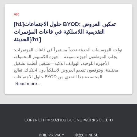
AR
[h1]حلول الاجتماعات BYOD: تمكين العروض
التقديمية اللاسلكية في قاعات المؤتمرات
الحديثة[/h1]
تواجه المؤسسات الحديثة تحدياً مستمراً في قاعات المؤتمرات:
يجلب الموظفون أجهزة متنوعة—أجهزة الكمبيوتر المحمولة،
الأجهزة اللوحية، الهواتف الذكية—تشغيل أنظمة تشغيل
مختلفة، ويتوقعون تقديم العروض لاسلكياً دون احتكاك. تعالج
حلول الاجتماعات BYOD المخصصة هذا التحدي من
Read more…
COPYRIGHT © SUZHOU BIJIE NETWORKS CO,.LTD
BIJIE PRIVACY
中文CHINESE