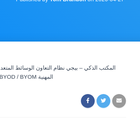
المكتب الذكي – بيجي نظام التعاون الوسائط المتعدد
الذكي – BJCast نظام العرض اللاسلكي| حلول BYOD / BYOM المهنية