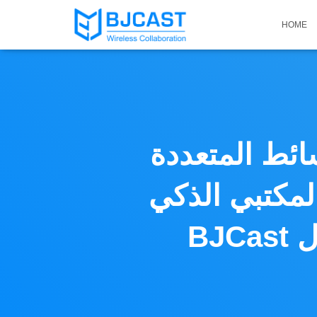
HOME
ائط المتعددة
مكتبي الذكي –
BJCast نظام العرض اللاسلكي| حلول BYOD /