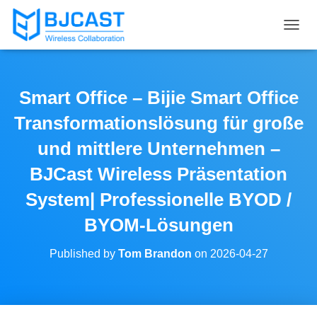
T
O
G
G
L
Smart Office – Bijie Smart Office
E
N
Transformationslösung für große
A
V
und mittlere Unternehmen –
I
BJCast Wireless Präsentation
G
A
System| Professionelle BYOD /
T
I
BYOM-Lösungen
O
N
Published by
Tom Brandon
on
2026-04-27