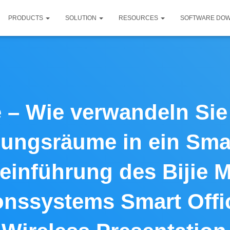
PRODUCTS
SOLUTION
RESOURCES
SOFTWARE DO
 – Wie verwandeln Sie 
ungsräume in ein Smar
einführung des Bijie M
onssystems Smart Off