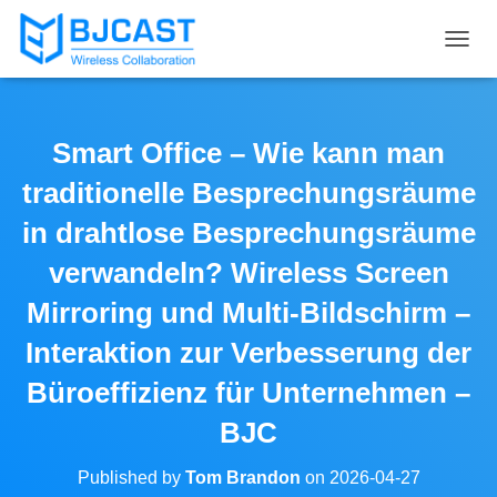
T
O
G
G
L
Smart Office – Wie kann man
E
N
traditionelle Besprechungsräume
A
V
in drahtlose Besprechungsräume
I
verwandeln? Wireless Screen
G
A
Mirroring und Multi-Bildschirm –
T
I
Interaktion zur Verbesserung der
O
N
Büroeffizienz für Unternehmen –
BJC
Published by
Tom Brandon
on
2026-04-27