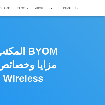
WNLOAD
BLOG
ABOUT US
CONTACT US
المكتب 