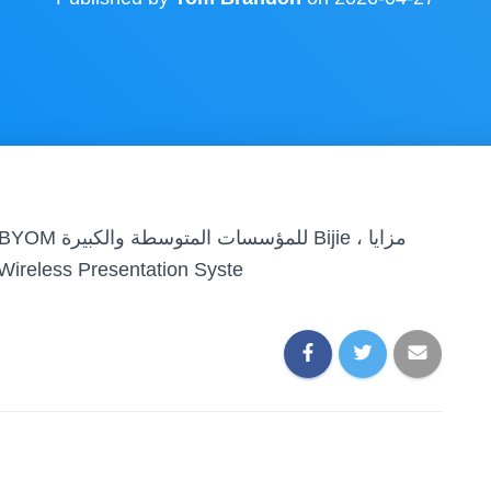
وخصائص الاجتماع اللاسلكي esentation Syste