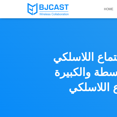
HOME
 اللاسلكي BYOM
 Bijie ، مزايا وخصائص
ي BYOM – BJCast Wireless