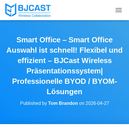
T
O
G
G
L
Smart Office – Smart Office
E
N
Auswahl ist schnell! Flexibel und
A
V
effizient – BJCast Wireless
I
Präsentationssystem|
G
A
Professionelle BYOD / BYOM-
T
I
Lösungen
O
N
Published by
Tom Brandon
on
2026-04-27