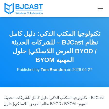
T
O
G
G
L
تكنولوجيا المكتب الذكي: دليل كامل
E
N
للشركات الحديثة – BJCast نظام
A
V
العرض اللاسلكي| حلول BYOD /
I
BYOM المهنية
G
A
T
Published by
Tom Brandon
on
2026-04-27
I
O
N
تكنولوجيا المكتب الذكي: دليل كامل للشركات الحديثة – BJCast
نظام العرض اللاسلكي| حلول BYOD / BYOM المهنية