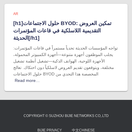
AR
[h1]حلول الاجتماعات BYOD: تمكين العروض
التقديمية اللاسلكية في قاعات المؤتمرات
الحديثة[/h1]
تواجه المؤسسات الحديثة تحدياً مستمراً في قاعات المؤتمرات:
يجلب الموظفون أجهزة متنوعة—أجهزة الكمبيوتر المحمولة،
الأجهزة اللوحية، الهواتف الذكية—تشغيل أنظمة تشغيل
مختلفة، ويتوقعون تقديم العروض لاسلكياً دون احتكاك. تعالج
حلول الاجتماعات BYOD المخصصة هذا التحدي من
Read more…
COPYRIGHT © SUZHOU BIJIE NETWORKS CO,.LTD
BIJIE PRIVACY
中文CHINESE