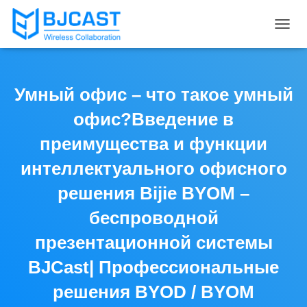
T
O
G
G
L
Умный офис – что такое умный
E
N
офис?Введение в
A
V
преимущества и функции
I
интеллектуального офисного
G
A
решения Bijie BYOM –
T
I
беспроводной
O
N
презентационной системы
BJCast| Профессиональные
решения BYOD / BYOM