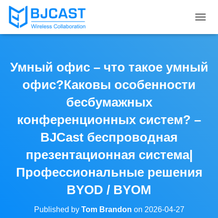
T
O
G
G
L
Умный офис – что такое умный
E
N
офис?Каковы особенности
A
V
бесбумажных
I
конференционных систем? –
G
A
BJCast беспроводная
T
I
презентационная система|
O
N
Профессиональные решения
BYOD / BYOM
Published by
Tom Brandon
on
2026-04-27