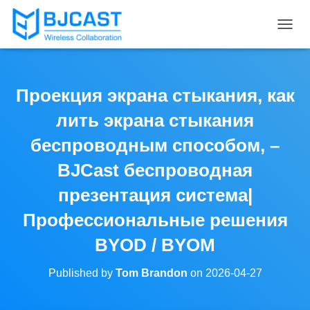
T
O
G
G
L
Проекция экрана стыкания, как
E
N
лить экрана стыкания
A
V
беспроводным способом, –
I
BJCast беспроводная
G
A
презентация система|
T
I
Профессиональные решения
O
N
BYOD / BYOM
Published by
Tom Brandon
on
2026-04-27