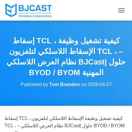
T
O
G
G
L
إسقاط TCL ، كيفية تشغيل وظيفة
E
N
الإسقاط اللاسلكي لتلفزيون TCL ، –
A
V
نظام العرض اللاسلكي BJCast| حلول
I
BYOD / BYOM المهنية
G
A
T
Published by
Tom Brandon
on
2026-04-27
I
O
N
إسقاط TCL ، كيفية تشغيل وظيفة الإسقاط اللاسلكي لتلفزيون
TCL ، – نظام العرض اللاسلكي BJCast| حلول BYOD / BYOM