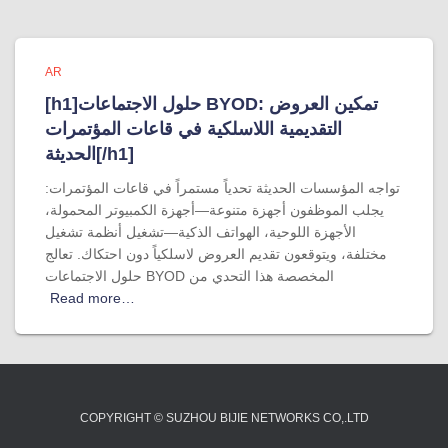
AR
[h1]حلول الاجتماعات BYOD: تمكين العروض
التقديمية اللاسلكية في قاعات المؤتمرات
الحديثة[/h1]
تواجه المؤسسات الحديثة تحدياً مستمراً في قاعات المؤتمرات:
يجلب الموظفون أجهزة متنوعة—أجهزة الكمبيوتر المحمولة،
الأجهزة اللوحية، الهواتف الذكية—تشغيل أنظمة تشغيل
مختلفة، ويتوقعون تقديم العروض لاسلكياً دون احتكاك. تعالج
حلول الاجتماعات BYOD المخصصة هذا التحدي من
Read more…
COPYRIGHT © SUZHOU BIJIE NETWORKS CO,.LTD