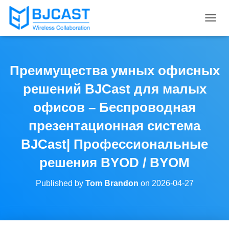
T
O
G
G
L
Преимущества умных офисных
E
N
решений BJCast для малых
A
V
офисов – Беспроводная
I
презентационная система
G
A
BJCast| Профессиональные
T
I
решения BYOD / BYOM
O
N
Published by
Tom Brandon
on
2026-04-27