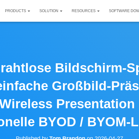
PRODUCTS
SOLUTION
RESOURCES
SOFTWARE DO
drahtlose Bildschirm-S
einfache Großbild-Präs
Wireless Presentation
ionelle BYOD / BYOM-
Published by
Tom Brandon
on
2026-04-27