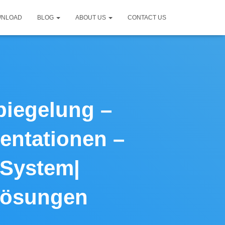
WNLOAD
BLOG
ABOUT US
CONTACT US
piegelung –
entationen –
 System|
Lösungen