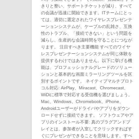
きりと整い、サポートチケットが減り、すべて
の会議が迅速に開始できます。ITチームにとっ
ては、適切に選定されたワイヤレスプレゼンテ
ーションシステムが、ケーブルの乱雑さ、互換
性のトラブル、「接続できない」という問題を
減らし、生産的な会議時間を守ることにつなが
ります。 注目すべき主要機能 すべてのワイヤ
レスプレゼンテーションシステムが同じ体験を
提供するわけではありません。以下に挙げる機
能は、プロフェッショナルグレードのソリュー
ションと基本的な画面ミラーリングツールを区
別するポイントです。 ネイティブマルチプロト
コル対応: AirPlay、Miracast、Chromecast、
WiDiに標準で対応する受信機を選びましょう。
Mac、Windows、Chromebook、iPhone、
Androidユーザーがドライバやアプリをダウン
ロードせずに接続できます。 ソフトウェアやア
プリのインストール不要: 真のプラグアンドプ
レイとは、参加者が入室してクリックすればす
ぐにプレゼンができることを意味します。すべ