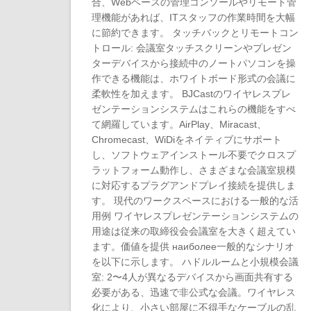
合、Webベースの管理コンソールやリモート管
理機能があれば、ITスタッフの作業時間を大幅
に節約できます。 タッチバックとリモートコン
トロール: 会議室タッチスクリーンやプレゼン
ターデバイスから接続中のノートパソコンを操
作できる機能は、ホワイトボード形式の会議に
柔軟性を加えます。 BJCastのワイヤレスプレ
ゼンテーションシステムはこれらの機能をすべ
て網羅しています。AirPlay、Miracast、
Chromecast、WiDiをネイティブにサポート
し、ソフトウェアインストール不要でクロスプ
ラットフォーム動作し、さまざまな会議室規模
に対応するプラグアンドプレイ接続を提供しま
す。 現代のワークスペースにおける一般的な活
用例 ワイヤレスプレゼンテーションシステムの
用途は従来の取締役会会議室を大きく超えてい
ます。価値を提供 наиболее一般的なシナリオ
を以下に示します。 ハドルルームと小規模会議
室: 2〜4人が異なるデバイスから画面共有する
必要がある、迅速で非公式な会議。ワイヤレス
化により、小さい部屋に不得手なケーブルの乱