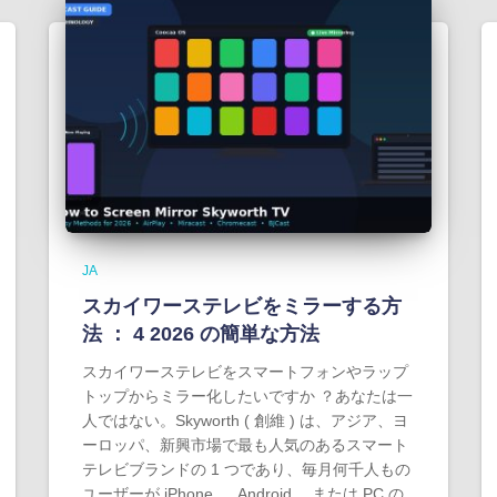
JA
スカイワーステレビをミラーする方
法 ： 4 2026 の簡単な方法
スカイワーステレビをスマートフォンやラップ
トップからミラー化したいですか ？あなたは一
人ではない。Skyworth ( 創維 ) は、アジア、ヨ
ーロッパ、新興市場で最も人気のあるスマート
テレビブランドの 1 つであり、毎月何千人もの
ユーザーが iPhone 、 Android 、または PC の