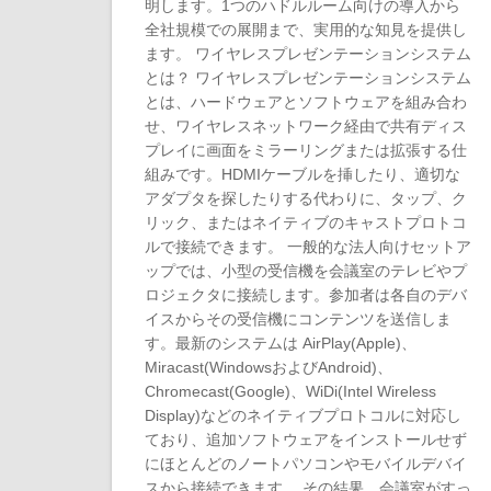
明します。1つのハドルルーム向けの導入から
全社規模での展開まで、実用的な知見を提供し
ます。 ワイヤレスプレゼンテーションシステム
とは？ ワイヤレスプレゼンテーションシステム
とは、ハードウェアとソフトウェアを組み合わ
せ、ワイヤレスネットワーク経由で共有ディス
プレイに画面をミラーリングまたは拡張する仕
組みです。HDMIケーブルを挿したり、適切な
アダプタを探したりする代わりに、タップ、ク
リック、またはネイティブのキャストプロトコ
ルで接続できます。 一般的な法人向けセットア
ップでは、小型の受信機を会議室のテレビやプ
ロジェクタに接続します。参加者は各自のデバ
イスからその受信機にコンテンツを送信しま
す。最新のシステムは AirPlay(Apple)、
Miracast(WindowsおよびAndroid)、
Chromecast(Google)、WiDi(Intel Wireless
Display)などのネイティブプロトコルに対応し
ており、追加ソフトウェアをインストールせず
にほとんどのノートパソコンやモバイルデバイ
スから接続できます。 その結果、会議室がすっ