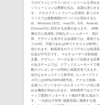
てのゲストにドライバのインストールを求める
ソリューションは摩擦を生み、会議を遅らせま
す。 クロスプラットフォーム互換性: 多くのオ
フィスでは複数種類のデバイスが混在するた
め、Windows 10/11、macOS、iOS、Android、
ChromeOSに対応する必要があります。 4K映
像出力と低遅延: 詳細なダッシュボード、表計
算、デザインを表示する会議室では、最低でも
フルHD、可能であれば4Kでテキストが鮮明に
保たれます。動画再生やライブデモには低遅延
伝送が不可欠です。 マルチユーザー分割画面:
文書、デザイン、データを並べて比較する必要
があるチームでは、クアッドビューモードで複
数のプレゼンターが同時に画面共有できます。
強力なセキュリティと暗号化: エンタープライ
ズITにはWPA2/WPA3暗号化、アクセス制御、
会議コンテンツをローカルネットワーク内に留
める機能が求められます。規制業界ではエアギ
ャップ運用(インターネット接続不要)も強みで
す。 一元的なIT管理: 複数部屋に展開する場