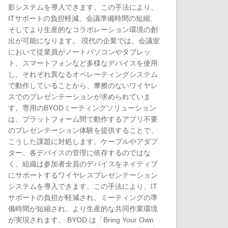
影システムを導入できます。この手法により、
ITサポートの負担軽減、会議準備時間の短縮、
そしてより生産的なコラボレーション環境の創
出が可能になります。 現代の企業では、会議室
において従業員がノートパソコンやタブレッ
ト、スマートフォンなど多様なデバイスを使用
し、それぞれ異なるオペレーティングシステム
で動作していることから、摩擦のないワイヤレ
スでのプレゼンテーションが求められていま
す。専用のBYODミーティングソリューション
は、プラットフォーム間で動作するアプリ不要
のプレゼンテーション体験を提供することで、
こうした課題に対処します。ケーブルやアダプ
ター、各デバイスの管理に依存するのではな
く、組織は参加者全員のデバイスをネイティブ
にサポートするワイヤレスプレゼンテーション
システムを導入できます。この手法により、IT
サポートの負担が軽減され、ミーティングの準
備時間が短縮され、より生産的な共同作業環境
が実現されます。 BYOD は「Bring Your Own