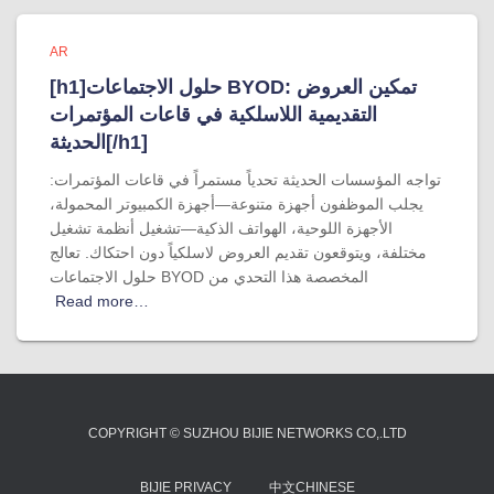
AR
[h1]حلول الاجتماعات BYOD: تمكين العروض
التقديمية اللاسلكية في قاعات المؤتمرات
الحديثة[/h1]
تواجه المؤسسات الحديثة تحدياً مستمراً في قاعات المؤتمرات:
يجلب الموظفون أجهزة متنوعة—أجهزة الكمبيوتر المحمولة،
الأجهزة اللوحية، الهواتف الذكية—تشغيل أنظمة تشغيل
مختلفة، ويتوقعون تقديم العروض لاسلكياً دون احتكاك. تعالج
حلول الاجتماعات BYOD المخصصة هذا التحدي من
Read more…
COPYRIGHT © SUZHOU BIJIE NETWORKS CO,.LTD
BIJIE PRIVACY
中文CHINESE