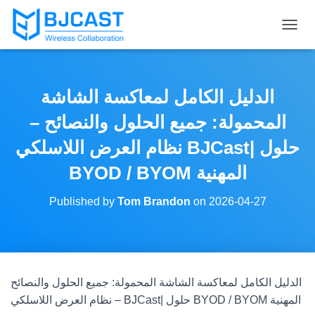
T
O
G
G
L
الدليل الكامل لمعاكسة الشاشة
E
N
المحمولة: جميع الحلول والنصائح –
A
V
نظام العرض اللاسلكي BJCast| حلول
I
BYOD / BYOM المهنية
G
A
T
Published by
Tom Brandon
on
2026-04-27
I
O
N
الدليل الكامل لمعاكسة الشاشة المحمولة: جميع الحلول والنصائح
– نظام العرض اللاسلكي BJCast| حلول BYOD / BYOM المهنية