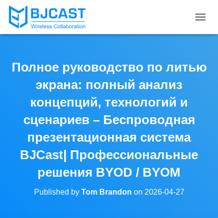
T
O
G
G
L
Полное руководство по литью
E
N
экрана: полный анализ
A
V
концепций, технологий и
I
сценариев – Беспроводная
G
A
презентационная система
T
I
BJCast| Профессиональные
O
N
решения BYOD / BYOM
Published by
Tom Brandon
on
2026-04-27