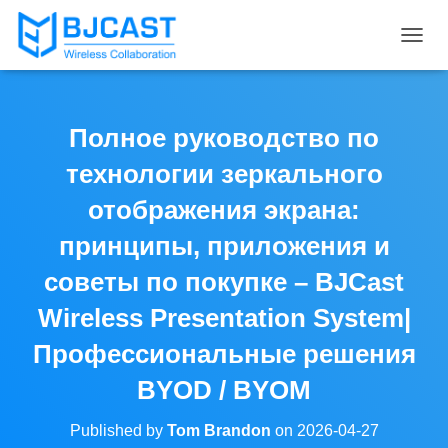
T
O
G
G
L
Полное руководство по
E
N
технологии зеркального
A
V
отображения экрана:
I
принципы, приложения и
G
A
советы по покупке – BJCast
T
I
Wireless Presentation System|
O
N
Профессиональные решения
BYOD / BYOM
Published by
Tom Brandon
on
2026-04-27