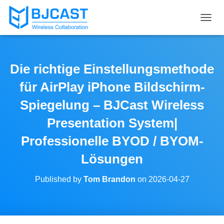
T
O
G
G
L
Die richtige Einstellungsmethode
E
N
für AirPlay iPhone Bildschirm-
A
V
Spiegelung – BJCast Wireless
I
Presentation System|
G
A
Professionelle BYOD / BYOM-
T
I
Lösungen
O
N
Published by
Tom Brandon
on
2026-04-27