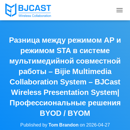
T
O
G
G
L
Разница между режимом AP и
E
N
режимом STA в системе
A
V
мультимедийной совместной
I
работы – Bijie Multimedia
G
A
Collaboration System – BJCast
T
I
Wireless Presentation System|
O
N
Профессиональные решения
BYOD / BYOM
Published by
Tom Brandon
on
2026-04-27