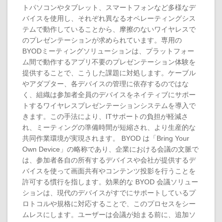
トパソコンやタブレット、スマートフォンなど多様なデ
バイスを使用し、それぞれ異なるオペレーティングシス
テムで動作していることから、摩擦のないワイヤレスで
のプレゼンテーションが求められています。専用の
BYODミーティングソリューションは、プラットフォー
ム間で動作するアプリ不要のプレゼンテーション体験を
提供することで、こうした課題に対処します。ケーブル
やアダプター、各デバイスの管理に依存するのではな
く、組織は参加者全員のデバイスをネイティブにサポー
トするワイヤレスプレゼンテーションシステムを導入で
きます。この手法により、ITサポートの負担が軽減さ
れ、ミーティングの準備時間が短縮され、より生産的な
共同作業環境が実現されます。 BYOD は「Bring Your
Own Device」の略称であり、企業における会議の文脈で
は、参加者各自の所有するデバイスや会社が提供するデ
バイスを使って画面共有やコンテンツ投影を行うことを
許可する慣行を指します。効果的な BYOD 会議ソリュー
ションは、現代のデバイスがすでにサポートしているプ
ロトコルや規格に対応することで、このプロセスをシー
ムレスにします。ユーザーは会議が始まる前に、追加ソ