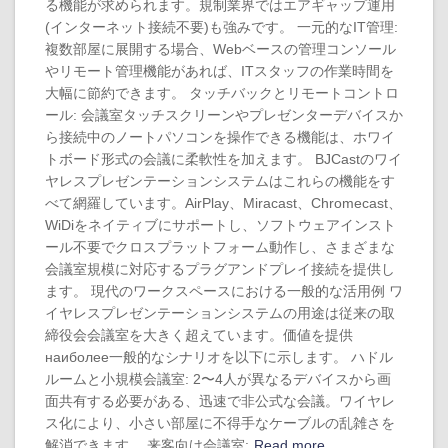
る機能が求められます。規制業界ではエアギャップ運用
(インターネット接続不要)も強みです。 一元的なIT管理:
複数部屋に展開する場合、Webベースの管理コンソール
やリモート管理機能があれば、ITスタッフの作業時間を
大幅に節約できます。 タッチバックとリモートコントロ
ール: 会議室タッチスクリーンやプレゼンターデバイスか
ら接続中のノートパソコンを操作できる機能は、ホワイ
トボード形式の会議に柔軟性を加えます。 BJCastのワイ
ヤレスプレゼンテーションシステムはこれらの機能をす
べて網羅しています。AirPlay、Miracast、Chromecast、
WiDiをネイティブにサポートし、ソフトウェアインスト
ール不要でクロスプラットフォーム動作し、さまざまな
会議室規模に対応するプラグアンドプレイ接続を提供し
ます。 現代のワークスペースにおける一般的な活用例 ワ
イヤレスプレゼンテーションシステムの用途は従来の取
締役会会議室を大きく超えています。価値を提供
наиболее一般的なシナリオを以下に示します。 ハドル
ルームと小規模会議室: 2〜4人が異なるデバイスから画
面共有する必要がある、迅速で非公式な会議。ワイヤレ
ス化により、小さい部屋に不得手なケーブルの乱雑さを
解消できます。 来客向け会議室:
Read more…