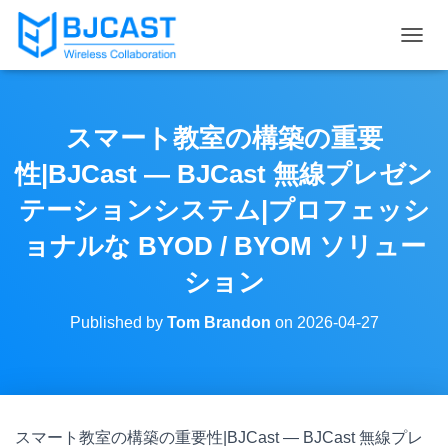
T
O
G
G
L
スマート教室の構築の重要
E
N
性|BJCast — BJCast 無線プレゼン
A
V
テーションシステム|プロフェッシ
I
ョナルな BYOD / BYOM ソリュー
G
A
ション
T
I
O
Published by
Tom Brandon
on
2026-04-27
N
スマート教室の構築の重要性|BJCast — BJCast 無線プレ