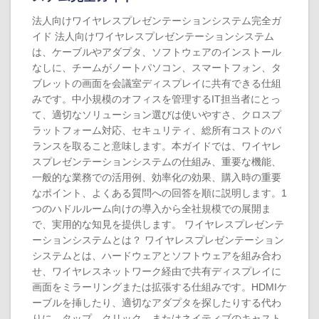
法人向けワイヤレスプレゼンテーションシステム完全ガ
イド 法人向けワイヤレスプレゼンテーションシステム
は、ケーブルやアダプタ、ソフトウェアのインストール
なしに、チームがノートパソコン、スマートフォン、タ
ブレットの画面を会議室ディスプレイに共有できる仕組
みです。中小規模のオフィスを管理するIT担当者にとっ
て、適切なソリューション選びは使いやすさ、クロスプ
ラットフォーム対応、セキュリティ、総所有コストのバ
ランスを取ること意味します。本ガイドでは、ワイヤレ
スプレゼンテーションシステムの仕組み、重要な機能、
一般的な業務での活用例、効率化の効果、購入時の重要
なポイント、よくある質問への回答を順に説明します。1
つのハドルルーム向けの導入から全社規模での展開ま
で、実用的な知見を提供します。 ワイヤレスプレゼンテ
ーションシステムとは？ ワイヤレスプレゼンテーション
システムとは、ハードウェアとソフトウェアを組み合わ
せ、ワイヤレスネットワーク経由で共有ディスプレイに
画面をミラーリングまたは拡張する仕組みです。HDMIケ
ーブルを挿したり、適切なアダプタを探したりする代わ
りに、タップ、クリック、またはネイティブのキャスト