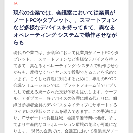
JA
現代の企業では、会議室において従業員が
ノートPCやタブレット、、スマートフォン
など多様なデバイスを持ってきて、異なる
オペレーティング·システムで動作させなが
らも
現代の企業では、会議室において従業員がノートPCやタ
ブレット、、スマートフォンなど多様なデバイスを持っ
てきて、異なるオペレーティング·システムで動作させな
がらも、摩擦なくワイヤレスで投影できることを求めて
います。こうした課題に対応するために、専用のBYOD
会議ソリューションでは、プラットフォーム間でアプリ
なしで使える統一された投影体験を提供します。ケーブ
ル、アダプター、各デバイスの管理に頼る代わりに、組
織は参加者全員のデバイスをネイティブにサポートする
ワイヤレス投影システムを導入できます。この手法によ
り、ITサポートの負担軽減、会議準備時間の短縮、そし
てより生産的なコラボレーション環境の創出が可能にな
ります。 現代の企業では、会議室において従業員がノー