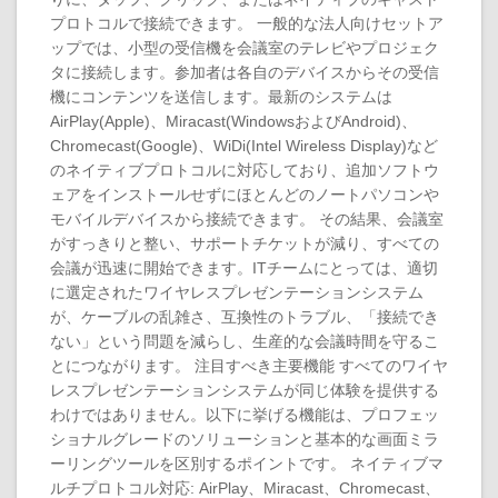
プロトコルで接続できます。 一般的な法人向けセットア
ップでは、小型の受信機を会議室のテレビやプロジェク
タに接続します。参加者は各自のデバイスからその受信
機にコンテンツを送信します。最新のシステムは
AirPlay(Apple)、Miracast(WindowsおよびAndroid)、
Chromecast(Google)、WiDi(Intel Wireless Display)など
のネイティブプロトコルに対応しており、追加ソフトウ
ェアをインストールせずにほとんどのノートパソコンや
モバイルデバイスから接続できます。 その結果、会議室
がすっきりと整い、サポートチケットが減り、すべての
会議が迅速に開始できます。ITチームにとっては、適切
に選定されたワイヤレスプレゼンテーションシステム
が、ケーブルの乱雑さ、互換性のトラブル、「接続でき
ない」という問題を減らし、生産的な会議時間を守るこ
とにつながります。 注目すべき主要機能 すべてのワイヤ
レスプレゼンテーションシステムが同じ体験を提供する
わけではありません。以下に挙げる機能は、プロフェッ
ショナルグレードのソリューションと基本的な画面ミラ
ーリングツールを区別するポイントです。 ネイティブマ
ルチプロトコル対応: AirPlay、Miracast、Chromecast、