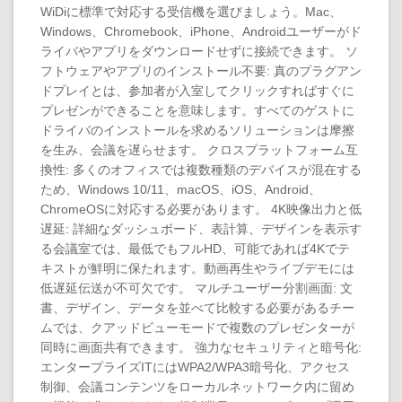
WiDiに標準で対応する受信機を選びましょう。Mac、
Windows、Chromebook、iPhone、Androidユーザーがド
ライバやアプリをダウンロードせずに接続できます。 ソ
フトウェアやアプリのインストール不要: 真のプラグアン
ドプレイとは、参加者が入室してクリックすればすぐに
プレゼンができることを意味します。すべてのゲストに
ドライバのインストールを求めるソリューションは摩擦
を生み、会議を遅らせます。 クロスプラットフォーム互
換性: 多くのオフィスでは複数種類のデバイスが混在する
ため、Windows 10/11、macOS、iOS、Android、
ChromeOSに対応する必要があります。 4K映像出力と低
遅延: 詳細なダッシュボード、表計算、デザインを表示す
る会議室では、最低でもフルHD、可能であれば4Kでテ
キストが鮮明に保たれます。動画再生やライブデモには
低遅延伝送が不可欠です。 マルチユーザー分割画面: 文
書、デザイン、データを並べて比較する必要があるチー
ムでは、クアッドビューモードで複数のプレゼンターが
同時に画面共有できます。 強力なセキュリティと暗号化:
エンタープライズITにはWPA2/WPA3暗号化、アクセス
制御、会議コンテンツをローカルネットワーク内に留め